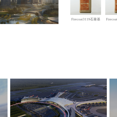
Firecoat3119石膏基
Firec