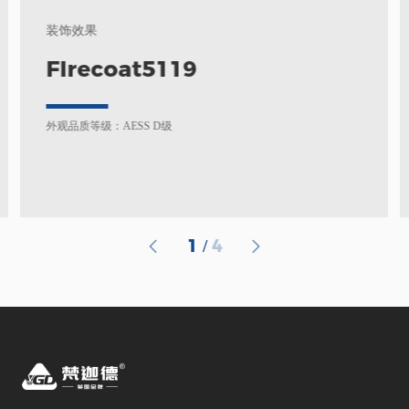
装饰效果
FIrecoat5119
外观品质等级：AESS D级
1
4
/