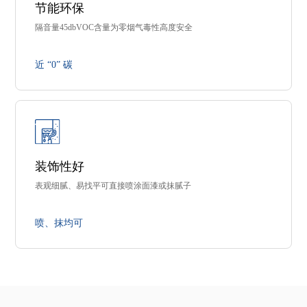
节能环保
隔音量45dbVOC含量为零烟气毒性高度安全
近 “0” 碳
装饰性好
表观细腻、易找平可直接喷涂面漆或抹腻子
喷、抹均可