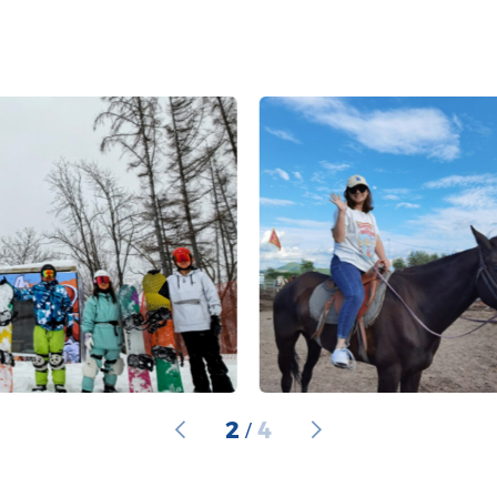
2
4
/