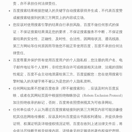
责，亦不承担任何法律责任。
百度搜索结果根据您键入的关键字自动搜索获得并生成，不代表百度赞
成被搜索链接到的第三方网页上的内容或立场。
您应该对使用搜索引擎的结果自行承担风险。百度不做任何形式的保
证：不保证搜索结果满足您的要求，不保证搜索服务不中断，不保证搜
索结果的安全性、正确性、及时性、合法性。因网络状况、通讯线路、
第三方网站等任何原因而导致您不能正常使用百度，百度不承担任何法
律责任。
百度尊重并保护所有使用百度用户的个人隐私权，您注册的用户名、电
子邮件地址等个人资料，非经您亲自许可或根据相关法律、法规的强制
性规定，百度不会主动地泄露给第三方。百度提醒您：您在使用搜索引
擎时输入的关键字将不被认为是您的个人隐私资料。
任何网站如果不想被百度收录（即不被搜索到），应该及时向百度反
映，或者在其网站页面中根据拒绝蜘蛛协议（Robots Exclusion Protocol）
加注拒绝收录的标记，否则，百度将依照惯例视其为可收录网站。
任何单位或个人认为通过百度搜索链接到的第三方网页内容可能涉嫌侵
犯其信息网络传播权，应该及时向百度提出书面权利通知，并提供身份
证明、权属证明及详细侵权情况证明。百度在收到上述法律文件后，将
会依法尽快断开相关链接内容。详情参见特定频道的著作权保护声明。