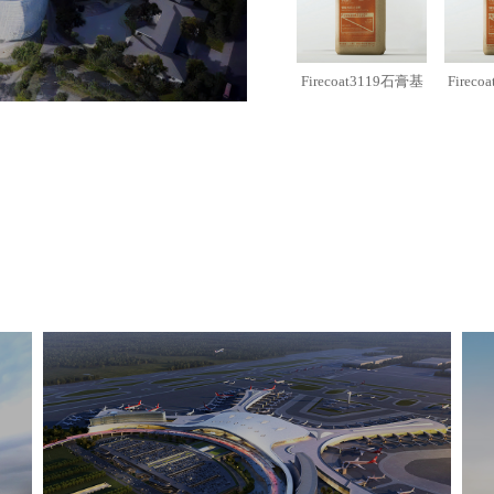
Firecoat3119石膏基
Firec