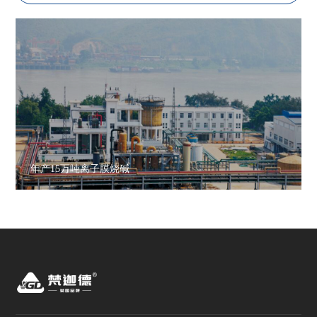
年产15万吨离子膜烧碱